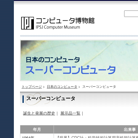
トップページ
>
日本のコンピュータ
>
スーパーコンピュータ
スーパーコンピュータ
誕生と発展の歴史
｜
展示品一覧
｜
年月
出来事
1964年
【世界】CDC社：科学技術計算用高性能計算機 