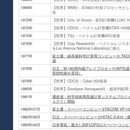
1969年
【世界】IBM社：S/360の付加プロセッサとし
化
1972年
【世界】Univ. of Illinois：並列計算機ILLIAC 
1972年
【世界】CDC社：ベクトル計算機STAR-100
1972年
【世界】TI社：ベクトル計算機ASC発表
1976年
【世界】Cray Research社：ベクトルレジス
をLos Alamos National Laboratoryに納入
1977年
富士通：超高速科学計算用コンピュータ FACOM2
成
1978年
日立：M-180用内蔵アレイプロセッサIAP完成
実効性能を実現）
1979年
【世界】CDC社：Cyber 203発表
1980年
【世界】Goodyear Aerospace社：超並列
1981年
通産省：科学技術用高速計算システムプロジ
ェクト）開始
1982年07月
富士通：スーパーコンピュータFACOM VP-100/
1982年08月
日立：スーパーコンピュータHITAC S-810（最
1983年04月
日本電気：最大1.3GFLOPSのスーパーコンピュ