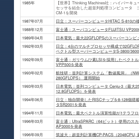
1985年
【世界】Thinking Machines社：ハイパー
セッサを結合した超並列処理コンピュータ 
CM-1を開発
1987年07月
日立：スーパーコンピュータHITAC S-810の後
1988年12月
富士通：スーパコンピュータFUJITSU VP20
1989年04月
日本電気：最大22GFLOPSのスーパーコンピ
1992年03月
日立：4台のマルチプロセッサ構成で32GFL
ベクトル型スーパーコンピュータS-3800/360
1992年09月
富士通：ガリウムひ素LSIを採用したベクト
VPP500を発表
1993年02月
航技研：並列計算システム「数値風洞」（NWT：Numer
280GFLOPS） 運用開始
1993年03月
日本電気：並列コンピュータ Cenju-3（最大
12.8GFLOPS）を発表
1994年06月
日立：独自開発したRISCチップを8-128
タSR2001を発表
1994年11月
日本電気：最大ベクトル演算性能が1テラフロッ
1996年03月
富士通：UltraSPARC（64ビット）使用
AP3000を発表
1996年09月
筑波大：超並列計算機CP-PACS（2048CPU, 最