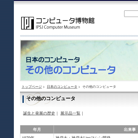
トップページ
>
日本のコンピュータ
>
その他のコンピュータ
その他のコンピュータ
誕生と発展の歴史
｜
展示品一覧
｜
年月
出来事
1979年
神戸大：神戸大Lispマシン開発