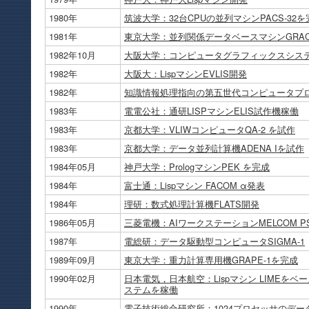
1980年
筑波大学：32台CPUの並列マシンPACS-32を
1981年
東京大学：並列関係データベースマシンGRA
1982年10月
大阪大学：コンピュータグラフィックスシステム
1982年
大阪大：LispマシンEVLIS開発
1982年
知識情報処理指向の第五世代コンピュータプ
1983年
電電公社：通研LISPマシンELIS試作機稼働
1983年
京都大学：VLIWコンピュータQA-2 を試作
1983年
京都大学：データ並列計算機ADENA Iを試作
1984年05月
神戸大学：PrologマシンPEK を完成
1984年
富士通：Lispマシン FACOM α発表
1984年
理研：数式処理計算機FLATS開発
1986年05月
三菱電機：AIワークステーションMELCOM P
1987年
電総研：データ駆動型コンピュータSIGMA-1
1989年09月
東京大学：重力計算専用機GRAPE-1を完成
1990年02月
日本電気，日本航空：Lispマシン LIMEを
ステムを稼働
1990年
電子技術総合研究所：1024プロセッサのデー