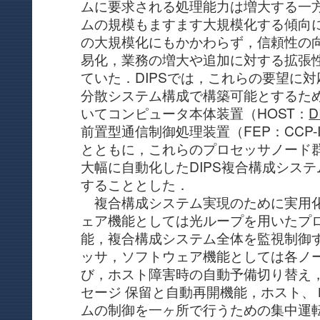
ムに要求される処理能力は増大する一
ムの規模もますます大規模化する傾向
の大規模化にもかかわらず，信頼性の
易化，業務の増大や追加に対する拡張
ていた．DIPSでは，これらの要望に
分散システム構成で構築可能とするた
いてコンピュータ本体装置（HOST：
D
前置型通信制御処理装置（FEP：CCP-
とともに，これらのプロセッサノード
大幅に自動化したDIPS複合構成システム
することとした．
複合構成システム実現のために実用
ェア機能としては光ループを用いたプ
能，複合構成システム全体を監視制御
ッサ，ソフトウェア機能としては各ノ
び，ホスト障害時の自動予備切り替え，
セージ 保留と自動再開機能，ホスト、
ムの制御を一ヶ所で行うための集中運