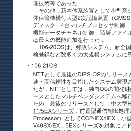
理技術等であった．
その他，新本体系装置として小型系
体保管機構付大型2次記憶装置（CMS
ディスク，4台マルチプロセッサ制御，
機能データチャネル制御，階層ファイル
は最大の機能追加を行った．
106-20OSは、郵政システム、新全
検登録など数多くの大規模システムに
・106-21OS
NTTとして最後のDIPS-OSのリリー
速・高信頼性を目指したシステム実現
たが，NTTとしては，独自OSの開発
ースとしたマルチベンダシステムへ移
ため，最後のリリースとして，中大型H
11/5EXシリーズ
，前置型通信制御処理装置（
Processor）としてCCP-IEX/IIEX，
V40SX/EX，5EXシリーズを対象に