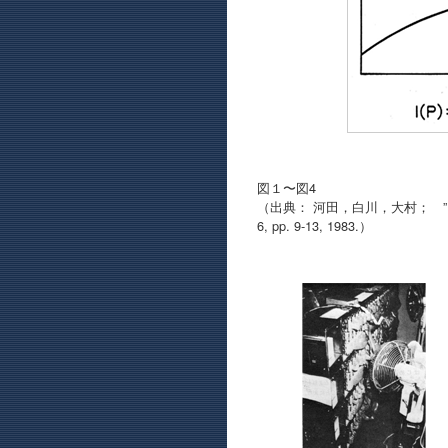
図１〜図4
（出典： 河田，白川，大村； ”コ
6, pp. 9-13, 1983.）