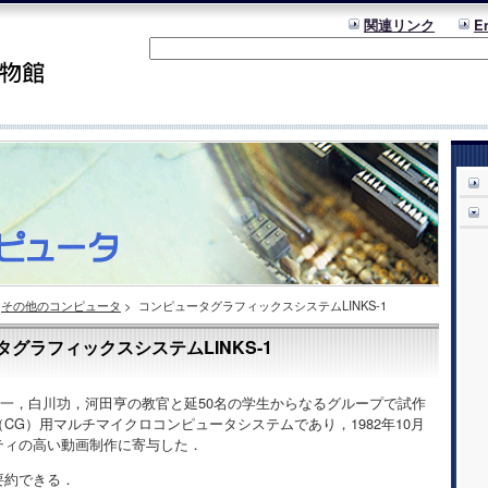
関連リンク
E
その他のコンピュータ
>
コンピュータグラフィックスシステムLINKS-1
グラフィックスシステムLINKS-1
村皓一，白川功，河田亨の教官と延50名の学生からなるグループで試作
CG）用マルチマイクロコンピュータシステムであり，1982年10月
ティの高い動画制作に寄与した．
要約できる．