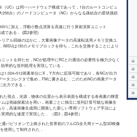
ータ（UC）は同一ハードウェア構成であって，1台のルートコンピュ
大256台）のノードコンピュータ（NC）からなる疎結合の星状接続
Z8001に加え，浮動小数点演算を高速に行う算術演算ユニット
U構成である． (図2参照)
信はシリアル回線のほかに，大量画像データの高速転送用メモリ交換ユ
る．IMSUは1対のメモリブロックを持ち，これを交換することにより
モリユニットを持たせ，NCが処理中にRCとの通信の必要性を極力少なく
，効率的な並列処理を実現している．
は1,024×512画素単位にX，Y方向に拡張可能であり，各NCが出力
型データコレクタで集め，FMに書き込む．このためNCの画素データ
に出力できる．
られた視点，光源，物体の位置から表示表面を構成する各画素の輝度
テムは視線探索法を用い，画素ごとに独立に並列計算可能な画像生
あり，高速画像生成用に開発した新しい専用ソフトウェア手法によ
実用的な速度で実現した． （図3，図4参照）
富士通パビリオンで上映された世界初のフルCG全天周ドーム型3D映像
使用）を使用して制作された．