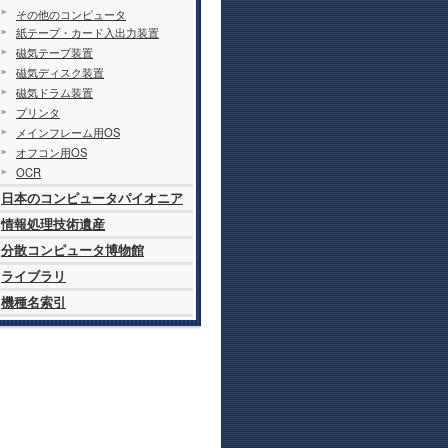
その他のコンピュータ
紙テープ・カード入出力装置
磁気テープ装置
磁気ディスク装置
磁気ドラム装置
プリンタ
メインフレーム用OS
オフコン用OS
OCR
日本のコンピュータパイオニア
情報処理技術遺産
分散コンピュータ博物館
ライブラリ
機種名索引