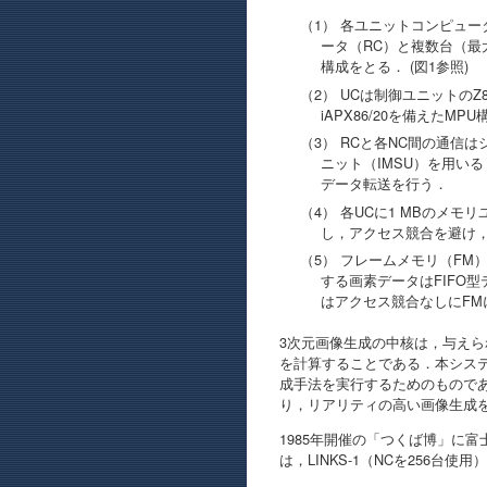
（1） 各ユニットコンピュ
ータ（RC）と複数台（最
構成をとる． (図1参照)
（2） UCは制御ユニットの
iAPX86/20を備えたMP
（3） RCと各NC間の通
ニット（IMSU）を用い
データ転送を行う．
（4） 各UCに1 MBのメ
し，アクセス競合を避け
（5） フレームメモリ（FM）
する画素データはFIFO
はアクセス競合なしにFM
3次元画像生成の中核は，与え
を計算することである．本シス
成手法を実行するためのもので
り，リアリティの高い画像生成を
1985年開催の「つくば博」に
は，LINKS-1（NCを256台