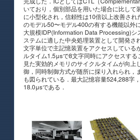
完成した．ICとしてはCTL（Complementary T
いており，個別部品を用いた場合に比して装置
に小型化され，信頼性は10倍以上改善された．
のモデル50〜モデル400の有する機能以外
大規模IDP(Information Data Proces
ステムに適した中央処理装置として開発され
文字単位で主記憶装置をアクセスしているが
ルタイム1.5μsで8文字同時にアクセスす
見た実効的メモリのサイクルタイムが向上
御，同時制御方式が随所に採り入れられ，
も図られている．最大記憶容量524,288
18.0μsである．