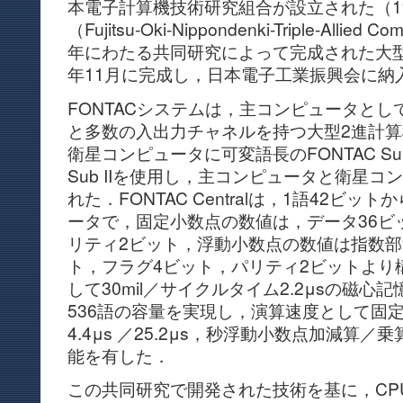
本電子計算機技術研究組合が設立された（196
（Fujitsu-Oki-Nippondenki-Triple-Alli
年にわたる共同研究によって完成された大型
年11月に完成し，日本電子工業振興会に納
FONTACシステムは，主コンピュータと
と多数の入出力チャネルを持つ大型2進計算機FON
衛星コンピュータに可変語長のFONTAC Sub
Sub IIを使用し，主コンピュータと衛星
れた．FONTAC Centralは，1語42ビ
ータで，固定小数点の数値は，データ36ビ
リティ2ビット，浮動小数点の数値は指数部
ト，フラグ4ビット，パリティ2ビットより
して30mil／サイクルタイム2.2μsの磁心
536語の容量を実現し，演算速度として固
4.4μs ／25.2μs，秒浮動小数点加減算／乗算 1
能を有した．
この共同研究で開発された技術を基に，CP