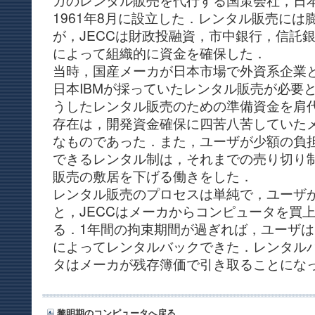
1961年8月に設立した．レンタル販売には
が，JECCは財政投融資，市中銀行，信託
によって組織的に資金を確保した．
当時，国産メーカが日本市場で外資系企業
日本IBMが採っていたレンタル販売が必要
うしたレンタル販売のための準備資金を肩代
存在は，開発資金確保に四苦八苦していた
なものであった．また，ユーザが少額の負
できるレンタル制は，それまでの売り切り
販売の敷居を下げる働きをした．
レンタル販売のプロセスは単純で，ユーザ
と，JECCはメーカからコンピュータを買
る．1年間の拘束期間が過ぎれば，ユーザは
によってレンタルバックできた．レンタル
タはメーカが残存簿価で引き取ることにな
黎明期のコンピュータへ戻る