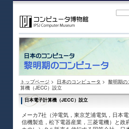
トップページ
>
日本のコンピュータ
>
黎明期の
算機（JECC）設立
日本電子計算機（JECC）設立
メーカ7社（沖電気，東京芝浦電気，日本
信機製造，松下電器産業，三菱電機）と政
カのレンタル販売を代行する国策会社，日本