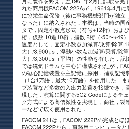
月に製作を終え，翌1961年2月に試験を完
れた商用機FACOM 222Aが，1961年4
に協栄生命保険（後に事務機械部門が独立
なった）に納入された．本機は，当時の国
タで，固定小数点形式（符号+12桁）およ
桁，仮数 10進10桁，指数 2桁（-50〜+
速度として，固定小数点加減算/乗算/除算 160μ
大）/3,900μs，浮動小数点加減算/乗算/除算 3
大）/3,300μs（平均）の性能を有した．記憶
では磁気ドラムを中心に構成されたが，FACO
の磁心記憶装置を主記憶に採用，補助記憶
（1台1万語，最大10万語）を使用した．ま
プ装置など多数の入出力装置を接続でき，
現した．演算に関する5C2 Codeによる
ク方式による高信頼性を実現し，商社，製
ーなどで広く使用された．
FACOM 241は，FACOM 222Pの完成
FACOM 222Pから，事務用コンピュータ