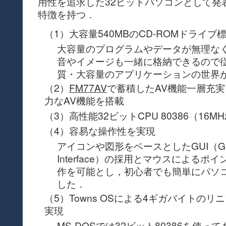
用性を追求した32ビットパソコンとして発
特徴を持つ．
（1）大容量540MBのCD-ROMドライブ
大容量のプログラムやデータが無理な
音やイメージも一緒に格納できるので
質・大容量のアプリケーションの世界
（2）
FM77AV
で蓄積したAV機能一層充
力なAV機能を搭載
（3）高性能32ビットCPU 80386（16M
（4）容易な操作性を実現
アイコンや図形をベースとしたGUI（Graph
Interface）の採用とマウスによる
作を可能とし，初心者でも簡単にパソ
した．
（5）Towns OSによる4ギガバイトの
実現
MS-DOSでは32ビット80386を使っ