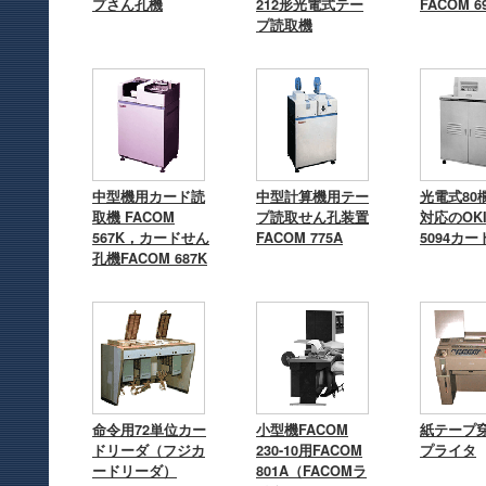
プさん孔機
212形光電式テー
FACOM 6
プ読取機
中型機用カード読
中型計算機用テー
光電式80
取機 FACOM
プ読取せん孔装置
対応のOKI
567K，カードせん
FACOM 775A
5094カ
孔機FACOM 687K
命令用72単位カー
小型機FACOM
紙テープ
ドリーダ（フジカ
230-10用FACOM
プライタ
ードリーダ）
801A（FACOMラ