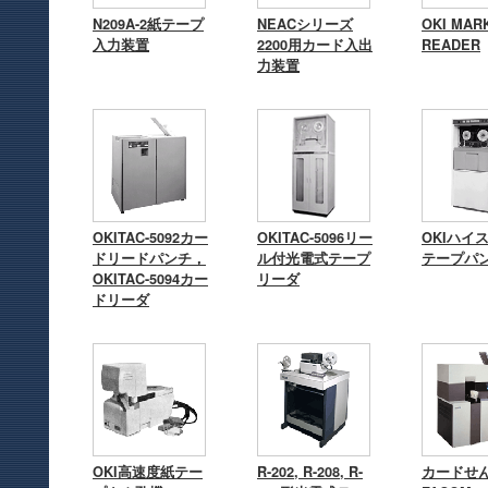
N209A-2紙テープ
NEACシリーズ
OKI MAR
入力装置
2200用カード入出
READER
力装置
OKITAC-5092カー
OKITAC-5096リー
OKIハイ
ドリードパンチ，
ル付光電式テープ
テープパ
OKITAC-5094カー
リーダ
ドリーダ
OKI高速度紙テー
R-202, R-208, R-
カードせ