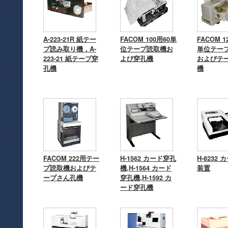
A-223-21R 紙テー
FACOM 100用60単
FACOM 1
プ読み取り機，A-
位テープ読取機お
単位テー
223-21 紙テープ穿
よび穿孔機
およびテ
孔機
機
FACOM 222用テー
H-1562 カード穿孔
H-8232
プ読取機およびテ
機,H-1564 カード
装置
ープさん孔機
穿孔機,H-1592 カ
ード穿孔機