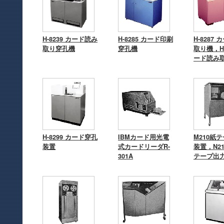
H-8239 カード読み
H-8285 カード印刷
H-8287
取り穿孔機
穿孔機
取り機，H-
ード読み
H-8299 カード穿孔
IBMカード用光電
M210紙
装置
式カードリーダR-
装置，N21
301A
テープ出