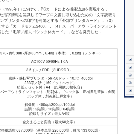
（1995年）にかけて，PCカードによる機能追加を実現する，
った活字情報を認識してワープロ文書に取り込むための「文字読取り
コンプリンタへの印字を可能とする「外部プリンタカード」，（3）
する「カードモデム2400」，（4）スーパーアウトラインフォント
蔵した「毛筆／細丸ゴシック体カード」，などを発売した．
376×奥行388×厚さ85mm，6.4kg（本体），0.2kg（テンキー）
AC100V 50/60Hz 1.0A
3.5インチFDD（2HD/2DD）
感熱・熱転写プリンタ（56×56ドット 10ポ）400dpi
233字／秒（160ドットヘッド）
給紙カセット付（A4・B5用紙30枚収容）
ーパーアウトラインフォント（明朝体，ゴシック体，正楷書毛筆体，創英
ポップ体，創英新江戸文字）
解像度：400dpi/200dpi/100dpi
諧調：2階調／16階調／64階調
読取りサイズ：最大A4縦
全文まるごと変換（最大60文字）
換単語数 687,000語（基本単語 226,000語，姓名 133,000語）