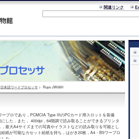
関連リンク
E
日本語ワードプロセッサ
>
Rupo JW06H
プロであり，PCMCIA Type IIIのPCカード用スロットを装備
した．また， 400dpi，64階調で読み取ることができるプリンタ
し，最大A4サイズまでの写真やイラストなどの読み取りを可能とし
給紙が可能なカセット給紙を持ち，はがき20枚，A4・B5ワープロ
とした．