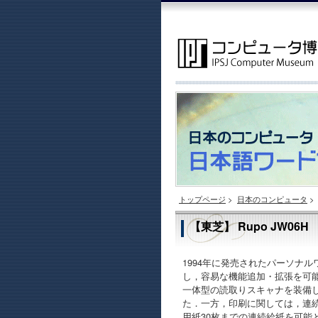
トップページ
>
日本のコンピュータ
>
【東芝】 Rupo JW06H
1994年に発売されたパーソナルワー
し，容易な機能追加・拡張を可能に
一体型の読取りスキャナを装備
た．一方，印刷に関しては，連続
用紙30枚までの連続給紙を可能