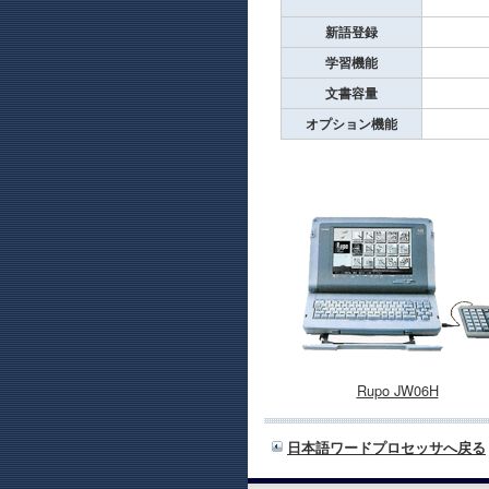
新語登録
学習機能
文書容量
オプション機能
Rupo JW06H
日本語ワードプロセッサへ戻る