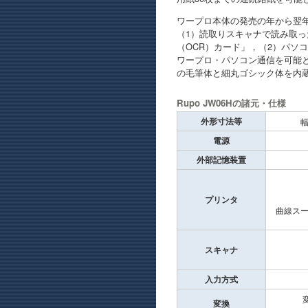
ワープロ本体の発売の年から翌年
（1）読取りスキャナで読み取
（OCR）カード」，（2）パソ
ワープロ・パソコン通信を可能と
の毛筆体と細丸ゴシック体を内
Rupo JW06Hの諸元・仕様
外形寸法等
幅
電源
外部記憶装置
プリンタ
曲線ス
スキャナ
入力方式
変
変換