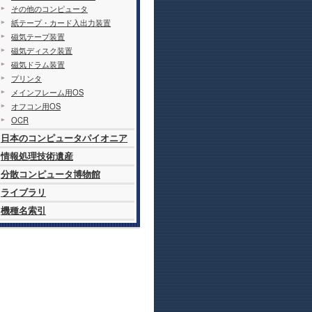
その他のコンピュータ
紙テープ・カード入出力装置
磁気テープ装置
磁気ディスク装置
磁気ドラム装置
プリンタ
メインフレーム用OS
オフコン用OS
OCR
日本のコンピュータパイオニア
情報処理技術遺産
分散コンピュータ博物館
ライブラリ
機種名索引