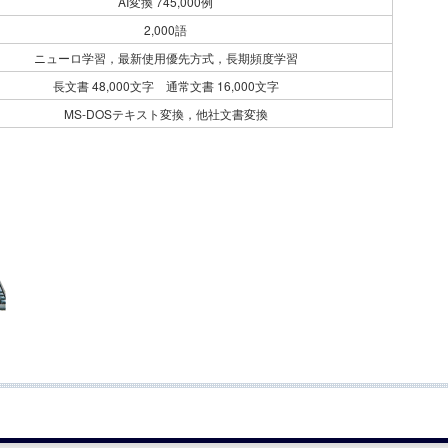
AI変換 745,000例
2,000語
ニューロ学習，最新使用優先方式，長期頻度学習
長文書 48,000文字 通常文書 16,000文字
MS-DOSテキスト変換，他社文書変換