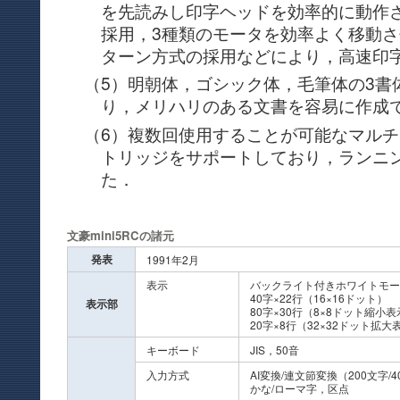
を先読みし印字ヘッドを効率的に動作
採用，3種類のモータを効率よく移動
ターン方式の採用などにより，高速印
（5）明朝体，ゴシック体，毛筆体の3書
り，メリハリのある文書を容易に作成
（6）複数回使用することが可能なマル
トリッジをサポートしており，ランニ
た．
文豪mini5RCの諸元
発表
1991年2月
表示
バックライト付きホワイトモード
40字×22行（16×16ドット）
表示部
80字×30行（8×8ドット縮小
20字×8行（32×32ドット拡大
キーボード
JIS，50音
入力方式
AI変換/連文節変換（200文字/
かな/ローマ字，区点