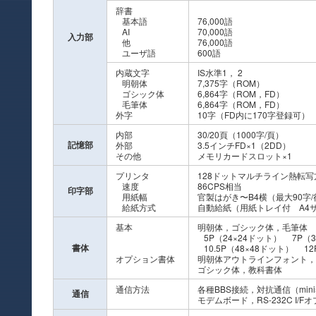
辞書
基本語
76,000語
AI
70,000語
入力部
他
76,000語
ユーザ語
600語
内蔵文字
IS水準1， 2
明朝体
7,375字（ROM）
ゴシック体
6,864字（ROM，FD）
毛筆体
6,864字（ROM，FD）
外字
10字（FD内に170字登録可）
内部
30/20頁（1000字/頁）
記憶部
外部
3.5インチFD×1（2DD）
その他
メモリカードスロット×1
プリンタ
128ドットマルチライン熱転写
速度
86CPS相当
印字部
用紙幅
官製はがき〜B4横（最大90字/
給紙方式
自動給紙（用紙トレイ付 A4
基本
明朝体，ゴシック体，毛筆体
5P（24×24ドット） 7P（3
書体
10.5P（48×48ドット） 12
オプション書体
明朝体アウトラインフォント，
ゴシック体，教科書体
通信方法
各種BBS接続，対抗通信（min
通信
モデムボード，RS-232C I/F