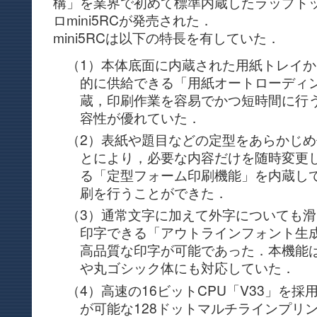
構」を業界で初めて標準内蔵したラップト
ロmini5RCが発売された．
mini5RCは以下の特長を有していた．
（1）本体底面に内蔵された用紙トレイ
的に供給できる「用紙オートローディ
蔵，印刷作業を容易でかつ短時間に行
容性が優れていた．
（2）表紙や題目などの定型をあらかじ
とにより，必要な内容だけを随時変更
る「定型フォーム印刷機能」を内蔵し
刷を行うことができた．
（3）通常文字に加えて外字についても
印字できる「アウトラインフォント生
高品質な印字が可能であった．本機能
や丸ゴシック体にも対応していた．
（4）高速の16ビットCPU「V33」を採
が可能な128ドットマルチラインプリ