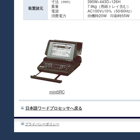
寸法（mm）
390W×443D×126H
重量
7.9kg（用紙トレイ含む）
装置諸元
電源
AC100V±10%（50/60Hz）
消費電力
待機時20W 印刷時55W
mini5RC
日本語ワードプロセッサへ戻る
プライバシーポリシー