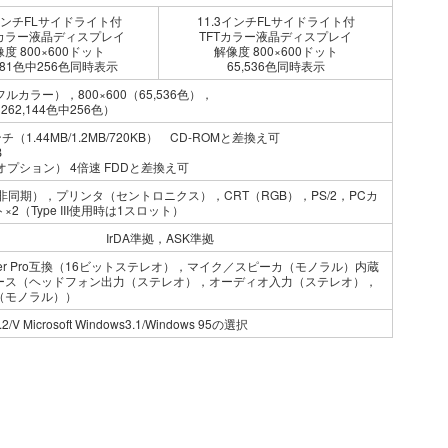
3インチFLサイドライト付
11.3インチFLサイドライト付
Nカラー液晶ディスプレイ
TFTカラー液晶ディスプレイ
度 800×600ドット
解像度 800×600ドット
,981色中256色同時表示
65,536色同時表示
（フルカラー），800×600（65,536色），
（262,144色中256色）
ンチ（1.44MB/1.2MB/720KB） CD-ROMと差換え可
B
（オプション） 4倍速 FDDと差換え可
C（非同期），プリンタ（セントロニクス），CRT（RGB），PS/2，PCカ
2（Type III使用時は1スロット）
IrDA準拠，ASK準拠
laster Pro互換（16ビットステレオ），マイク／スピーカ（モノラル）内蔵
ース（ヘッドフォン出力（ステレオ），オーディオ入力（ステレオ），
（モノラル））
2/V Microsoft Windows3.1/Windows 95の選択