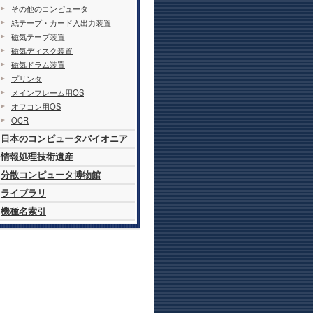
その他のコンピュータ
紙テープ・カード入出力装置
磁気テープ装置
磁気ディスク装置
磁気ドラム装置
プリンタ
メインフレーム用OS
オフコン用OS
OCR
日本のコンピュータパイオニア
情報処理技術遺産
分散コンピュータ博物館
ライブラリ
機種名索引