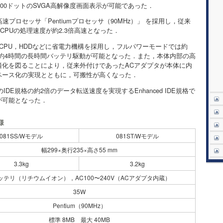
600ドットのSVGA高解像度画面表示が可能であった．
速プロセッサ「Pentiumプロセッサ（90MHz）」 を採用し，従来
に比べCPUの処理速度が約2.3倍高速となった．
CPU，HDDなどに省電力機構を採用し，フルパワーモードでは約
大約4時間の長時間バッテリ駆動が可能となった．また，本体内部の高
適化を図ることにより，従来外付けであったACアダプタが本体に内
ペース化の実現とともに，可搬性が高くなった．
IDE規格の約2倍のデータ転送速度を実現するEnhanced IDE規格で
が可能となった．
様
081SS/Wモデル
081ST/Wモデル
幅299×奥行235×高さ55 mm
3.3kg
3.2kg
ッテリ（リチウムイオン），AC100〜240V（ACアダプタ内蔵）
35W
Pentium（90MHz）
標準 8MB 最大 40MB