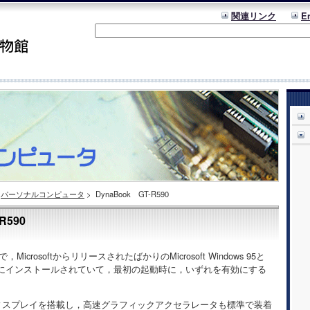
関連リンク
E
パーソナルコンピュータ
>
DynaBook GT-R590
R590
icrosoftからリリースされたばかりのMicrosoft Windows 95と
スク上にインストールされていて，最初の起動時に，いずれを有効にする
ディスプレイを搭載し，高速グラフィックアクセラレータも標準で装着