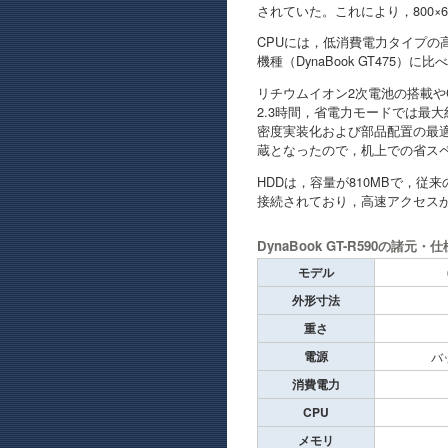
されていた。これにより，800×
CPUには，低消費電力タイプの高
機種（DynaBook GT475）
リチウムイオン2次電池の搭載や
2.3時間，省電力モードでは最
密度実装化および部品配置の最
蔵となったので，机上での省ス
HDDは，容量が810MBで，従来の
接続されており，高速アクセス
DynaBook GT-R590の諸元・仕
モデル
外形寸法
重さ
電源
バ
消費電力
CPU
メモリ