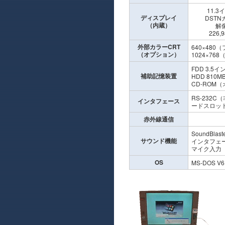
11.
ディスプレイ
DST
（内蔵）
解像
226
外部カラーCRT
640×480
（オプション）
1024×768
FDD 3.5イ
補助記憶装置
HDD 810M
CD-ROM
RS-232
インタフェース
ードスロット×
赤外線通信
SoundB
サウンド機能
インタフェ
マイク入力
OS
MS-DOS V6.