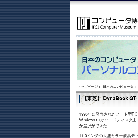
トップページ
>
日本のコンピュータ
>
【東芝】 DynaBook GT-
1995年に発売されたノート型PCで，M
Windows3.1がハードディ
か選択ができた．
11.3インチの大型カラー液晶