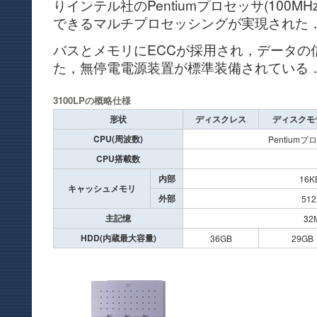
りインテル社のPentiumプロセッサ(100M
できるマルチプロセッシングが実現された
バスとメモリにECCが採用され，データの
た，無停電電源装置が標準装備されている
3100LPの概略仕様
形状
ディスクレス
ディスクモ
CPU(周波数)
Pentiumプ
CPU搭載数
内部
16K
キャッシュメモリ
外部
512
主記憶
32
HDD(内蔵最大容量)
36GB
29GB