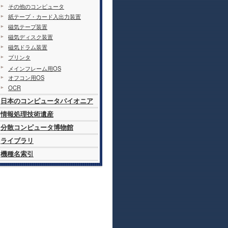
その他のコンピュータ
紙テープ・カード入出力装置
磁気テープ装置
磁気ディスク装置
磁気ドラム装置
プリンタ
メインフレーム用OS
オフコン用OS
OCR
日本のコンピュータパイオニア
情報処理技術遺産
分散コンピュータ博物館
ライブラリ
機種名索引