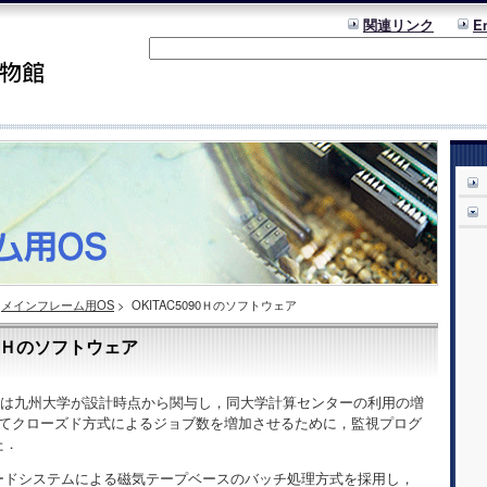
関連リンク
E
メインフレーム用OS
>
OKITAC5090Ｈのソフトウェア
90Ｈのソフトウェア
5090Hは九州大学が設計時点から関与し，同大学計算センターの利用の増
を用いてクローズド方式によるジョブ数を増加させるために，監視プログ
た．
ードシステムによる磁気テープベースのバッチ処理方式を採用し，