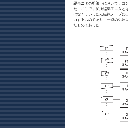
親モニタの監視下において，コ
た．ここで，変換編集モニタと
はなく，いったん磁気テープに
力するものであり，一連の処理
たものであった．