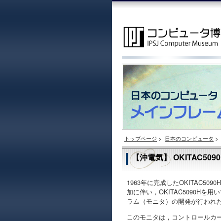
トップページ
>
日本のコンピュータ
>
【沖電気】 OKITAC50
1963年に完成したOKITAC
加に伴い，OKITAC5090H
ラム（モニタ）の開発が行われ
このモニタは，コントロールカ