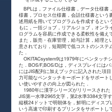
BPLは，ファイル仕様書，データ仕様書
様書，プロセス仕様書，会話仕様書という
述用紙を用いてプログラムを作成するとい
もに，一括ジョブ，リアルジョブ，オンラ
ログラムを容易に作成できる柔軟性を備え
また，販売・在庫管理，給与計算，経理と
意されており，短期間で低コストのシステ
た．
OKITACsystem9は1979年にペンタ
た．BOS/F,BOS/Dは，ディスプレイには
にはJIS配列に加えブックに記入された項
力可能なペンタッチキーボードをサポート
い使いやすさの向上が図られた．
1980年に漢字シリーズがリリースされた．BO
JIS第一水準2965文字，第2水準3384文
縦横24ドットで明朝体を，鮮明にディスプ
いう高速で印刷するプリンタをサポートし