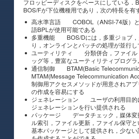
フロッピーディスクをベースにしている．B
BOS/Fが下位機種用であり，次の特長を有
高水準言語 COBOL（ANSI-74版
語BPLが使用可能である
多重機能 BOS/Dには，多重ジョブ
り，オンラインとバッチの処理が並行し
ユーティリティ 分類併合，ファイル
ッグ等，豊富なユーティリティプログラ
通信制御 BTAM(Basic Telecommunicat
MTAM(Message Telecommunication 
制御用アクセスメソッドが用意されアプ
の作成を容易にする
ジェネレーション ユーザの利用目的
ジェネレーションを行い提供される
パッケージ データチェック，媒体変
ル索引，ファイル更新，ファイル保守と
基本パッケージとして提供され，少ない
を作成することができる