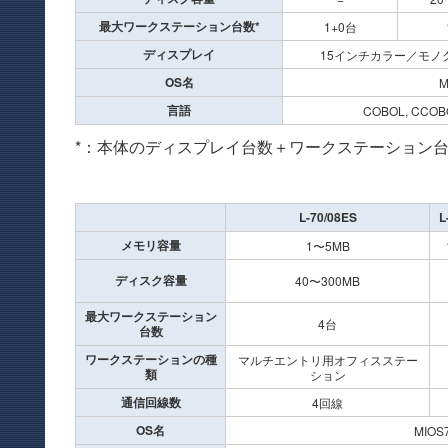
最大ワークステーション台数*
1+0台
ディスプレイ
15インチカラー／モノ
OS名
M
言語
COBOL, CCOB
*：本体のディスプレイ台数＋ワークステーション
L-70/08ES
L
メモリ容量
1〜5MB
ディスク容量
40〜300MB
最大ワークステーション
4台
台数
ワークステーションの種
マルチエントリ用オフィスステー
類
ション
通信回線数
4回線
OS名
MIOS