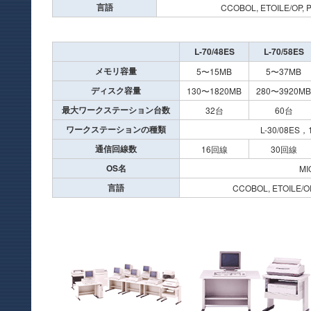
言語
CCOBOL, ETOILE/OP,
L-70/48ES
L-70/58ES
メモリ容量
5〜15MB
5〜37MB
ディスク容量
130〜1820MB
280〜3920MB
最大ワークステーション台数
32台
60台
ワークステーションの種類
L-30/08ES，
通信回線数
16回線
30回線
OS名
MI
言語
CCOBOL, ETOILE/O