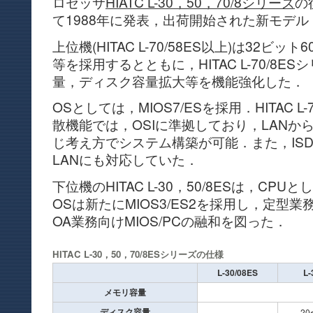
ロセッサ
HIATC L-30，50，70/8シリーズ
の
て1988年に発表，出荷開始された新モデル
上位機(HITAC L-70/58ES以上)は32ビット6
等を採用するとともに，HITAC L-70/8E
量，ディスク容量拡大等を機能強化した．
OSとしては，MIOS7/ESを採用．HITAC L
散機能では，OSIに準拠しており，LANか
じ考え方でシステム構築が可能．また，ISD
LANにも対応していた．
下位機のHITAC L-30，50/8ESは，CPU
OSは新たにMIOS3/ES2を採用し，定型業務
OA業務向けMIOS/PCの融和を図った．
HITAC L-30，50，70/8ESシリーズの仕様
L-30/08ES
L-
メモリ容量
ディスク容量
−
20