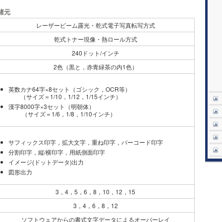
諸元
レーザービーム露光・乾式電子写真転写方式
乾式トナー現像・熱ロール方式
240ドット/インチ
2色（黒と，赤青緑茶の内1色）
英数カナ64字×8セット（ゴシック，OCR等）
（サイズ＝1/10，1/12，1/15インチ）
漢字8000字×3セット（明朝体）
（サイズ＝1/6，1/8，1/10インチ）
サフィックス印字，拡大文字，重ね印字，バーコード印字
分割印字，縦/横印字，用紙側面印字
イメージ(ドットデータ)出力
図形出力
3，4，5，6，8，10，12，15
3，4，6，8，12
ソフトウェアからの書式文字データによるオーバーレイ