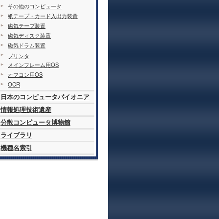
その他のコンピュータ
紙テープ・カード入出力装置
磁気テープ装置
磁気ディスク装置
磁気ドラム装置
プリンタ
メインフレーム用OS
オフコン用OS
OCR
日本のコンピュータパイオニア
情報処理技術遺産
分散コンピュータ博物館
ライブラリ
機種名索引