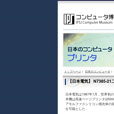
トップページ
>
日本のコンピュータ
>
【日本電気】 N7385-
日本電気は1987年1月，世界
本機は高速ページプリンタ(250
アモルファスシリコン感光体の採
を可能とした．