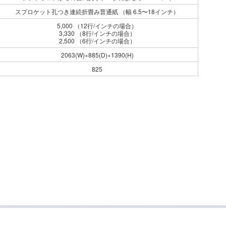
スプロケット孔つき連続折畳み普通紙 （幅 6.5〜18インチ）
5,000 （12行/インチの場合）
3,330 （8行/インチの場合）
2,500 （6行/インチの場合）
2063(W)×885(D)×1390(H)
825