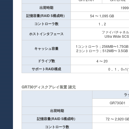
出荷時期
199
記憶容量(RAID 5構成時）
54 〜 1,095 GB
コントローラ数
1，2
ファイバチャネル（最
ホストインタフェース
Ultra Wide SC
1コントローラ；256MB〜1.75GB
キャッシュ容量
2コントローラ；512MB〜 3.5GB
ドライブ数
4 〜 20
サポートRAID構成
0， 1， 0+1
GR730ディスクアレイ装置 諸元
ラ
GR73G01
出荷時期
記憶容量(RAID 5構成時）
72 〜 2,920 G
コントローラ数