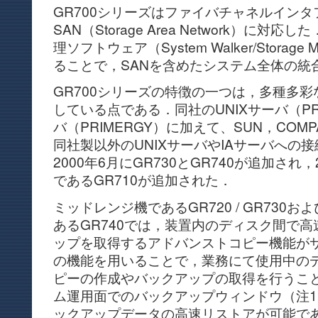
GR700シリーズはファイバチャネルイン
SAN（Storage Area Network）に
理ソフトウェア（System Walker/Storag
ることで，SANを含めたシステム全体の統
GR700シリーズの特徴の一つは，多種多
している点である．同社のUNIXサーバ（PRI
バ（PRIMERGY）に加えて、SUN，COMP
同社製以外のUNIXサーバやIAサーバへの
2000年6月にGR730とGR740が追加され
であるGR710が追加された．
ミッドレンジ機であるGR720 / GR730
あるGR740では，装置内のディスク間で
ップを取得するアドバンストコピー機能が
の機能を用いることで，業務にて使用中の
ピーの作成やバックアップの取得を行うこ
ム運用面でのバックアップウィンドウ（注
ックアップデータの高速リストアが可能で