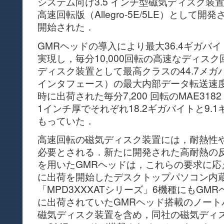
システム向け3.5 インチ型磁気ディスク装置（A
高速回転版（Allegro-5E/5LE）として開
開始された．
GMRヘッドの導入により最大36.4ギガバ
実現し，毎分10,000回転の高速なディス
ディスク装置として最高クラスの44.7メガバイト/
インタフェース）の最大内部データ転送速
時に出荷された毎分7,200 回転のMAE3182 
1インチ厚でそれぞれ18.2ギガバイトと9.
もっていた．
高速回転の磁気ディスク装置には，耐熱性
必要とされる．新たに開発された高耐熱の反
を用いたGMRヘッドは，これらの要求に応
に出荷を開始したデスクトップパソコン内
「MPD3XXXATシリーズ」6機種にもGM
に出荷されていたGMRヘッド搭載のノートパ
磁気ディスク装置を含め，同社の磁気ディ