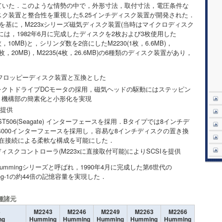
ていた．このような情勢の中で，外形寸法，取付寸法，電圧条件な
ク装置と整合性を重視した5.25インチディスク装置が開発された．
を基に，M223xシリーズ磁気ディスク装置(当時はマイクロディスク
は，1982年6月に完成したディスクを2枚および3枚使用した
2(3枚，10MB)と，シリンダ数を2倍にしたM2230(1枚，6.6MB)，
34(3枚，20MB)，M2235(4枚，26.6MB)の6種類のディスク装置があり，
ニフロッピーディスク装置と互換とした
レクトドライブDCモータの採用，磁気ヘッドの駆動にはステッピン
り機構部の簡素化と小形化を実現
を提供
506(Seagate) インターフェースを採用．Bタイプでは8インチデ
4000インターフェースを採用し，容易な8インチディスクの置き換
混在接続による柔軟な構成を可能にした．
ロディスクコントローラ(M223xに直接取付可能)によりSCSIを提供
ummingシリーズと呼ばれ，1990年4月に完成した第6世代の
ming-1の約44倍の記憶容量を実現した．
種諸元
5
M2243
M2246
M2249
M2263
M2266
ng
Humming
Humming
Humming
Humming
Humming