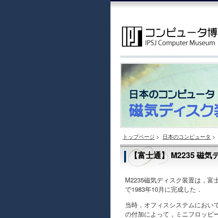
トップページ
>
日本のコンピュータ
>
【富士通】 M2235 磁
M2235磁気ディスク装置は，富
で1983年10月に完成した．
当時，オフィスシステムにおい
の付加によって，ミニフロッピ