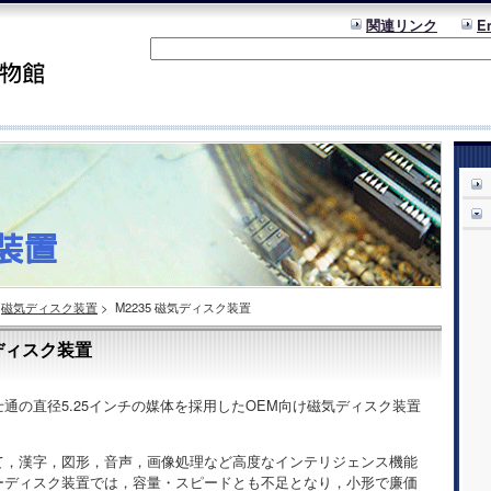
関連リンク
E
磁気ディスク装置
>
M2235 磁気ディスク装置
気ディスク装置
士通の直径5.25インチの媒体を採用したOEM向け磁気ディスク装置
て，漢字，図形，音声，画像処理など高度なインテリジェンス機能
ーディスク装置では，容量・スピードとも不足となり，小形で廉価