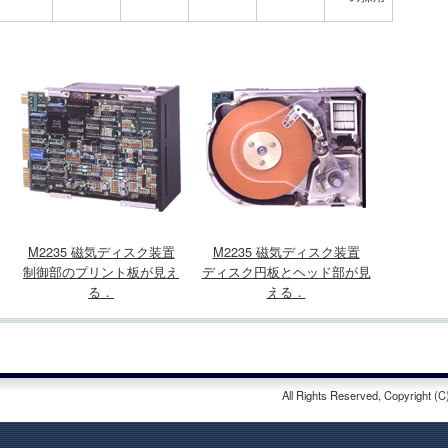
M2235 磁気ディスク装置
M2235 磁気ディスク装置
制御部のプリント板が見え
ディスク円板とヘッド部が見
る．
える．
All Rights Reserved, Copyright (C