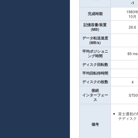
-1
1983
完成時期
10月
記憶容量/装置
26.6
(MB)
データ転送速度
(MB/s)
平均ポジショニ
85 ms
ング時間
ディスク回転数
平均回転待時間
ディスクの枚数
4
接続
インターフェー
ST5
ス
富士通初の5
チディスク
備考