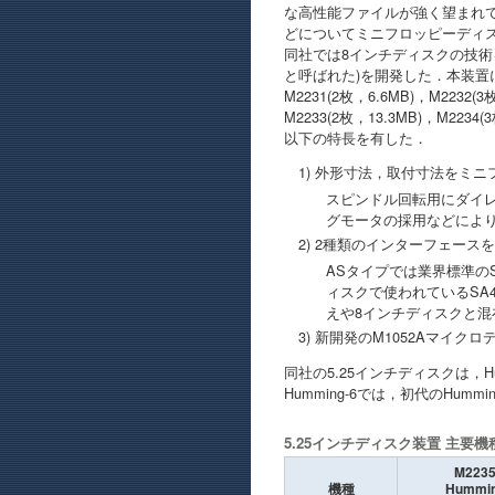
な高性能ファイルが強く望まれ
どについてミニフロッピーディス
同社では8インチディスクの技術
と呼ばれた)を開発した．本装置に
M2231(2枚，6.6MB)，M223
M2233(2枚，13.3MB)，M22
以下の特長を有した．
1) 外形寸法，取付寸法をミ
スピンドル回転用にダイ
グモータの採用などによ
2) 2種類のインターフェース
ASタイプでは業界標準のST
ィスクで使われているSA
えや8インチディスクと
3) 新開発のM1052Aマイク
同社の5.25インチディスクは，H
Humming-6では，初代のHum
5.25インチディスク装置 主要機
M223
機種
Hummi