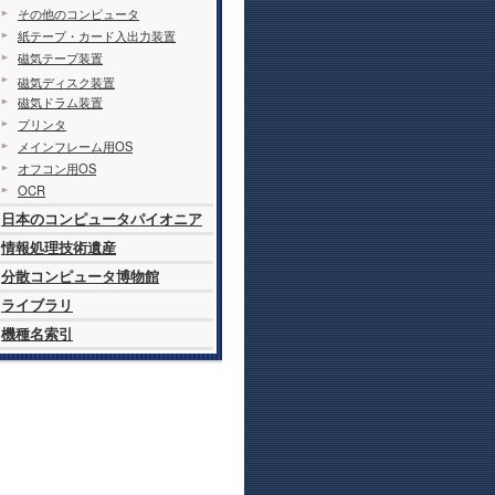
その他のコンピュータ
紙テープ・カード入出力装置
磁気テープ装置
磁気ディスク装置
磁気ドラム装置
プリンタ
メインフレーム用OS
オフコン用OS
OCR
日本のコンピュータパイオニア
情報処理技術遺産
分散コンピュータ博物館
ライブラリ
機種名索引