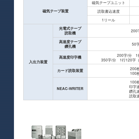
磁気テープユニット
磁気テープ装置
読取書込速度
1リール
光電式テープ
200
読取機
高速度テープ
50
鑽孔機
200字/分 
高速度印字機
350字/分 1行120
入出力装置
200
カード読取装置
100
100
印字速
NEAC-WRITER
鑽孔速
読取速