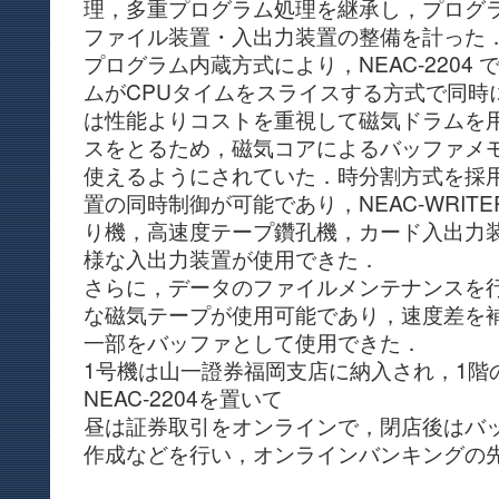
理，多重プログラム処理を継承し，プログ
ファイル装置・入出力装置の整備を計った
プログラム内蔵方式により，NEAC-2204
ムがCPUタイムをスライスする方式で同時
は性能よりコストを重視して磁気ドラムを
スをとるため，磁気コアによるバッファメ
使えるようにされていた．時分割方式を採
置の同時制御が可能であり，NEAC-WRIT
り機，高速度テープ鑽孔機，カード入出力
様な入出力装置が使用できた．
さらに，データのファイルメンテナンスを
な磁気テープが使用可能であり，速度差を
一部をバッファとして使用できた．
1号機は山一證券福岡支店に納入され，1階
NEAC-2204を置いて
昼は証券取引をオンラインで，閉店後はバ
作成などを行い，オンラインバンキングの