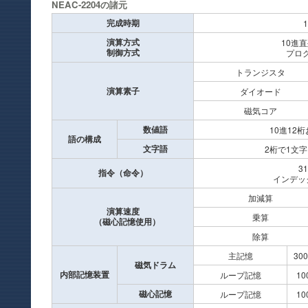
NEAC-2204の諸元
完成時期
演算方式
10進
制御方式
プロ
トランジスタ
演算素子
ダイオード
磁気コア
数値語
10進12桁
語の構成
文字語
2桁で1文
3
指令（命令）
インデック
加減算
演算速度
乗算
（磁心記憶使用）
除算
主記憶
30
磁気ドラム
内部記憶装置
ループ記憶
10
磁心記憶
ループ記憶
10