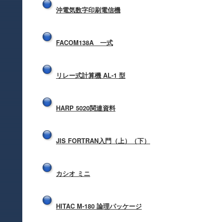
沖電気数字印刷電信機
FACOM138A 一式
リレー式計算機 AL-1 型
HARP 5020関連資料
JIS FORTRAN入門（上）（下）
カシオ ミニ
HITAC M-180 論理パッケージ