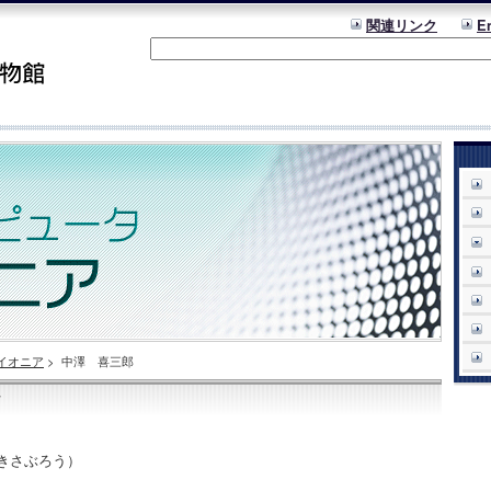
関連リンク
E
イオニア
>
中澤 喜三郎
ア
きさぶろう）