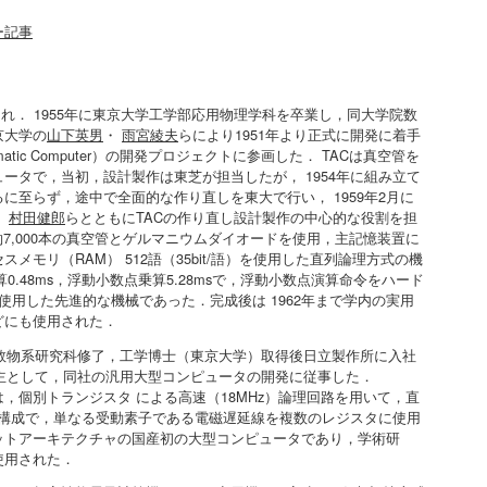
ー記事
生まれ． 1955年に東京大学工学部応用物理学科を卒業し，同大学院数
京大学の
山下英男
・
雨宮綾夫
らにより1951年より正式に開発に着手
utomatic Computer）の開発プロジェクトに参画した． TACは真空管を
ータで，当初，設計製作は東芝が担当したが， 1954年に組み立て
に至らず，途中で全面的な作り直しを東大で行い， 1959年2月に
，
村田健郎
らとともにTACの作り直し設計製作の中心的な役割を担
約7,000本の真空管とゲルマニウムダイオードを使用，主記憶装置に
メモリ（RAM） 512語（35bit/語）を使用した直列論理方式の機
算0.48ms，浮動小数点乗算5.28msで，浮動小数点演算命令をハード
使用した先進的な機械であった．完成後は 1962年まで学内の実用
どにも使用された．
院数物系研究科修了，工学博士（東京大学）取得後日立製作所に入社
ど，主として，同社の汎用大型コンピュータの開発に従事した．
の機械は，個別トランジスタ による高速（18MHz）論理回路を用いて，直
る論理構成で，単なる受動素子である電磁遅延線を複数のレジスタに使用
ットアーキテクチャの国産初の大型コンピュータであり，学術研
使用された．