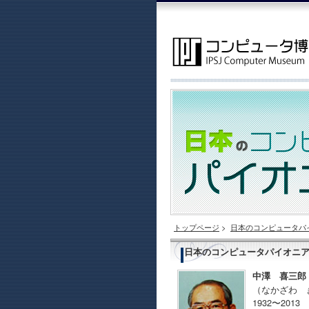
トップページ
>
日本のコンピュータパ
日本のコンピュータパイオニ
中澤 喜三郎
（なかざわ 
1932〜2013