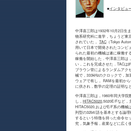
■
インタビュ
中澤喜三郎は1932年10月2日
物系研究科に進学，ちょうど東
されていた，
TAC
（Tokyo A
用いて日本で開発されたコンピュ
られた最初の機械は遂に稼働する
稼働を開始した．中澤喜三郎は
い，これを完成させた．TACは
ブラウン管によるランダムアクセス
械で，333kHzのクロックで，加
ウェアで有し， RAMを最初から
に供され，数学の定理の証明な
中澤喜三郎は，1960年同大学
し，
HITAC5020,
5020E/Fな
HITAC5020,およびE/F系
列型の32bit/語を基本とす
するという特徴を持った命令セ
究，気象予報，産業などに広く