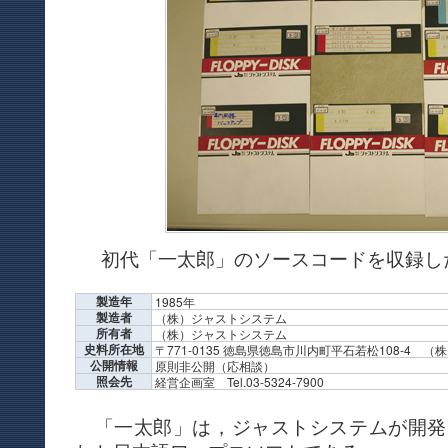
初代「一太郎」のソースコードを収録し
製造年
1985年
製造者
（株）ジャストシステム
所有者
（株）ジャストシステム
史料所在地
〒771-0135 徳島県徳島市川内町平石若松108-4 
公開情報
原則非公開（応相談）
照会先
経営企画室 Tel.03-5324-7900
「一太郎」は，ジャストシステムが開発し