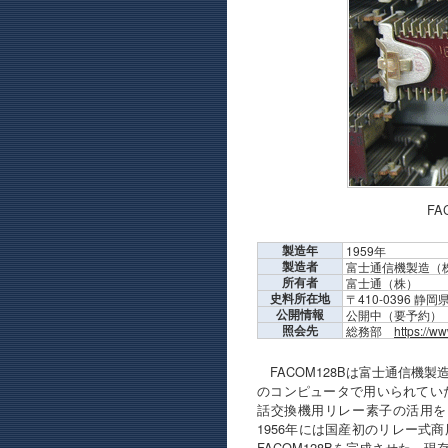
F
製造年
1959年
製造者
富士通信機製造（
所有者
富士通（株）
史料所在地
〒410-0396 
公開情報
公開中（要予約）
照会先
総務部
https://w
FACOM128Bは富士通信機
のコンピュータで用いられてい
話交換機用リレー素子の活用を図
1956年には国産初のリレー式商
FACOM128Bを完成させた．現