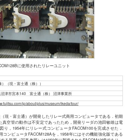
ACOM128Bに使用されたリレーユニット
株）（現・富士通（株））
静岡県沼津市宮本140 富士通（株） 沼津事業所
ww.fujitsu.com/jp/about/plus/museum/ikeda/tour/
製造（現・富士通）が開発したリレー式商用コンピュータである．初期
た真空管の動作は不安定であったため，開発リーダの池田敏雄は電
り，1954年にリレー式コンピュータFACOM100を完成させた．
用コンピュータFACOM128Aを，1958年にはその機能強化版である
存する装置（写真参照）は1959年に製造されたFACOM128Bであり，