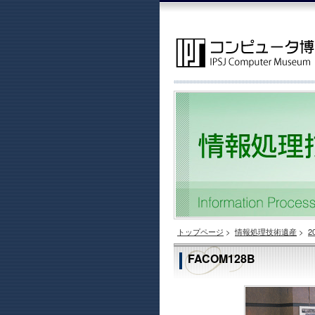
トップページ
>
情報処理技術遺産
>
2
FACOM128B