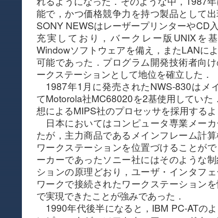
れるようになった．そのような中，1987年
能で，かつ価格競争力を持つ製品として出
SONY NEWSはレーザープリンターやC
充実しており，バークレー版UNIXを基
Windowソフトウェアを備え，またLAN
可能であった．プログラム開発技術者向け
ークステーションとして地位を確立した．
1987年1月に発売されたNWS-830はメ
てMotorola社MC68020を2基使用してい
想によるMIPS社のプロセッサを採用する
日本においてはコンピュータ専業メーカ
たが，主力商品であるメインフレーム計算
ワークステーションを位置づけることがで
ーカーであったソニー社にはそのような制
ションの原理どおり，ユーザ・インタフェ
ワークで接続されたワークステーションを
で実現できたことが強みであった．
1990年代後半になると，IBM PC-AT