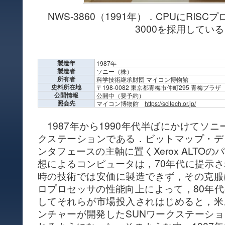
NWS-3860（1991年）．CPUにRISCプ
3000を採用してい
製造年
1987年
製造者
ソニー（株）
所有者
科学技術継承財団 マイコン博物館
史料所在地
〒198-0082 東京都青梅市仲町295 青梅プラザ
公開情報
公開中（要予約）
照会先
マイコン博物館
https://scitech.or.jp/
1987年から1990年代半ばにかけてソニ
クステーションである．ビットマップ・デ
ンタフェースの主軸に置くXerox ALTO
想によるコンピュータは，70年代に提示
時の技術では安価に製造できず，その克服
ロプロセッサの性能向上によって，80年
してそれらが市場投入されはじめると，米
ンチャーが開発したSUNワークステーシ