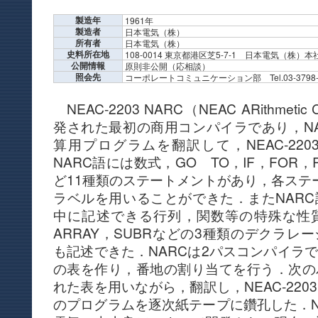
製造年
1961年
製造者
日本電気（株）
所有者
日本電気（株）
史料所在地
108-0014 東京都港区芝5-7-1 日本電気（株）
公開情報
原則非公開（応相談）
照会先
コーポレートコミュニケーション部 Tel.03-3798-
NEAC-2203 NARC（NEAC ARithmeti
発された最初の商用コンパイラであり，N
算用プログラムを翻訳して，NEAC-22
NARC語には数式，GO TO，IF，FOR，R
ど11種類のステートメントがあり，各ステ
ラベルを用いることができた．またNAR
中に記述できる行列，関数等の特殊な性
ARRAY，SUBRなどの3種類のデクラレ
も記述できた．NARCは2パスコンパイラ
の表を作り，番地の割り当てを行う．次の
れた表を用いながら，翻訳し，NEAC-22
のプログラムを逐次紙テープに鑽孔した．NEA