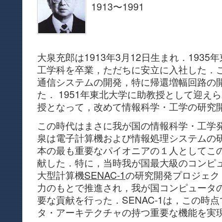
1913〜1991
大泉充郎は1913年3月12日生まれ．193
工学科を卒業，ただちに安立に入社した．
通信システムの開発，特に帰還増幅回路の
た． 1951年東北大学に助教授として迎えら
授となって，改めて情報科学・工学の研究
この時代はまさに我が国の情報科学・工学
泉は電子計算機および情報処理システムの
本の最も重要なパイオニアの１人としてこ
献した．特に，当時我が国最大級のコンピ
大型計算機
SENAC-1
の研究開発プロジェク
力のもとで推進され，我が国コンピュータ
要な貢献を行った．SENAC-1は，この時
タ・アーキテクチャの持つ重要な機能を実