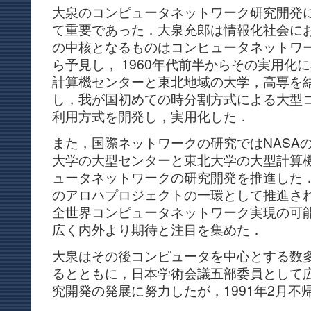
大泉のコンピュータネットワーク研究開発
て重要であった．大泉充郎は情報化社会に
の中核となるものはコンピュータネットワ
ら予見し， 1960年代前半からその実用化
計算機センターと東北地域の大学，高専を
し，我が国初めての時分割方式による大型
利用方式を開発し，実用化した．
また，国際ネットワークの研究ではNASAの
大学の大型センターと東北大学の大型計算
ュータネットワークの研究開発を推進した
のアロハプロジェクトの一環として推進さ
全世界コンピュータネットワーク実現の可
広く内外より期待と注目を集めた．
大泉はその後コンピュータを中心とする数
るとともに，日本学術会議五部委員として
究開発の発展に努力したが，1991年2月不