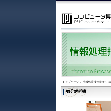
トップページ
>
情報処理技術遺産
>
2
微分解析機