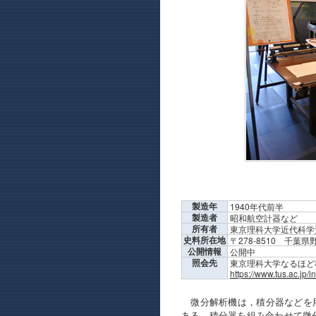
製造年
1940年代前半
製造者
昭和航空計器など
所有者
東京理科大学近代科学
史料所在地
〒278-8510 千
公開情報
公開中
照会先
東京理科大学なるほど科学体
https://www.tus.ac.jp/
微分解析機は，積分器などを用
ある．積分器を組み合わせて微分