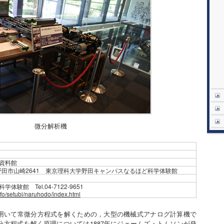
微分解析機
資料館
葉県野田市山崎2641 東京理科大学野田キャンパスなるほど科学体験館
験館 Tel.04-7122-9651
info/setubi/naruhodo/index.html
いて常微分方程式を解くための，大型の機械式アナログ計算機で
方程式を解く原理については1887年にジェームズ・トムソンが発