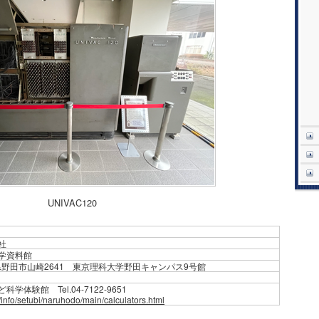
UNIVAC120
社
学資料館
千葉県野田市山崎2641 東京理科大学野田キャンパス9号館
体験館 Tel.04-7122-9651
p/info/setubi/naruhodo/main/calculators.html