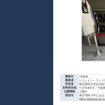
製造年
1954年
製造者
レミントン・ランド
所有者
東京理科大学近代科
史料所在地
〒278-8510 
公開情報
公開中
照会先
東京理科大学なるほど科学
https://www.tus.ac.j